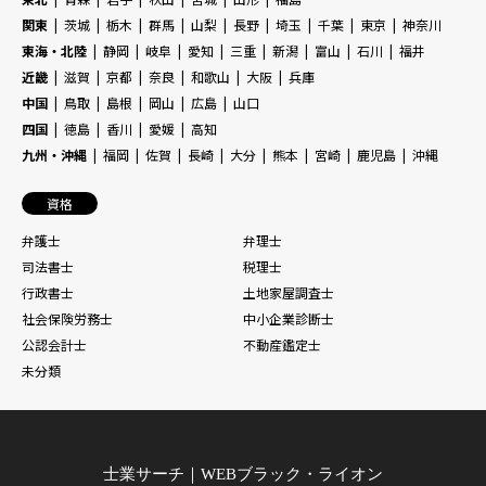
関東
茨城
栃木
群馬
山梨
長野
埼玉
千葉
東京
神奈川
東海・北陸
静岡
岐阜
愛知
三重
新潟
富山
石川
福井
近畿
滋賀
京都
奈良
和歌山
大阪
兵庫
中国
鳥取
島根
岡山
広島
山口
四国
徳島
香川
愛媛
高知
九州・沖縄
福岡
佐賀
長崎
大分
熊本
宮崎
鹿児島
沖縄
資格
弁護士
弁理士
司法書士
税理士
行政書士
土地家屋調査士
社会保険労務士
中小企業診断士
公認会計士
不動産鑑定士
未分類
士業サーチ｜WEBブラック・ライオン