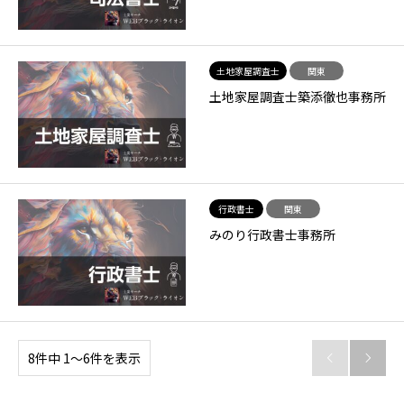
土地家屋調査士
関東
土地家屋調査士築添徹也事務所
行政書士
関東
みのり行政書士事務所
8件中 1〜6件を表示

