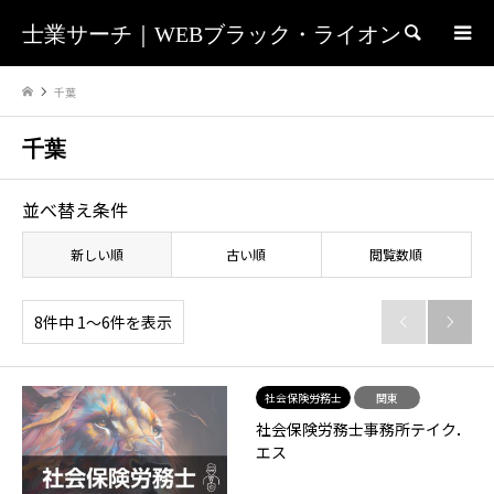
士業サーチ｜WEBブラック・ライオン
検索
千葉
千葉
並べ替え条件
新しい順
古い順
閲覧数順
8件中 1〜6件を表示


社会保険労務士
関東
社会保険労務士事務所テイク．
エス