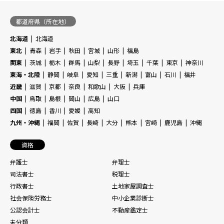
都道府県（所在地）
北海道
北海道
東北
青森
岩手
秋田
宮城
山形
福島
関東
茨城
栃木
群馬
山梨
長野
埼玉
千葉
東京
神奈川
東海・北陸
静岡
岐阜
愛知
三重
新潟
富山
石川
福井
近畿
滋賀
京都
奈良
和歌山
大阪
兵庫
中国
鳥取
島根
岡山
広島
山口
四国
徳島
香川
愛媛
高知
九州・沖縄
福岡
佐賀
長崎
大分
熊本
宮崎
鹿児島
沖縄
資格
弁護士
弁理士
司法書士
税理士
行政書士
土地家屋調査士
社会保険労務士
中小企業診断士
公認会計士
不動産鑑定士
未分類