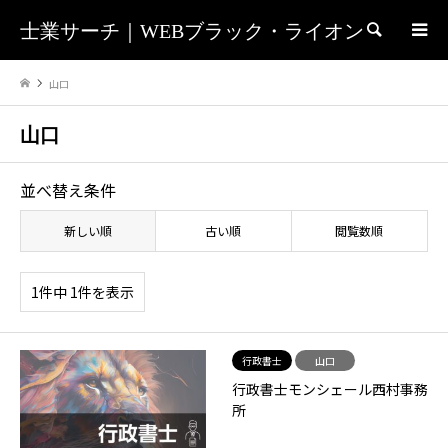
士業サーチ｜WEBブラック・ライオン
検索
山口
山口
並べ替え条件
新しい順
古い順
閲覧数順
1件中 1件を表示
行政書士
山口
行政書士モンシェール西村事務
所