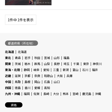
1件中 1件を表示
都道府県（所在地）
北海道
北海道
東北
青森
岩手
秋田
宮城
山形
福島
関東
茨城
栃木
群馬
山梨
長野
埼玉
千葉
東京
神奈川
東海・北陸
静岡
岐阜
愛知
三重
新潟
富山
石川
福井
近畿
滋賀
京都
奈良
和歌山
大阪
兵庫
中国
鳥取
島根
岡山
広島
山口
四国
徳島
香川
愛媛
高知
九州・沖縄
福岡
佐賀
長崎
大分
熊本
宮崎
鹿児島
沖縄
資格