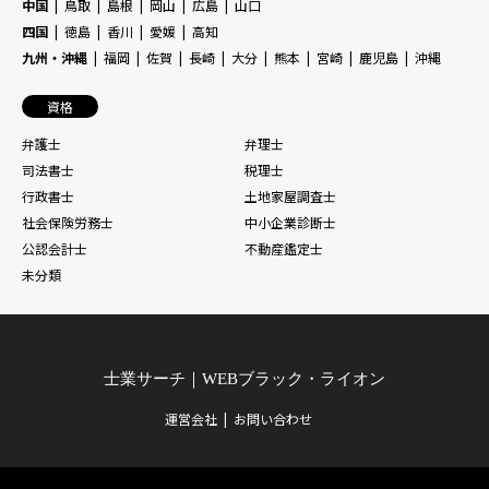
中国
鳥取
島根
岡山
広島
山口
四国
徳島
香川
愛媛
高知
九州・沖縄
福岡
佐賀
長崎
大分
熊本
宮崎
鹿児島
沖縄
資格
弁護士
弁理士
司法書士
税理士
行政書士
土地家屋調査士
社会保険労務士
中小企業診断士
公認会計士
不動産鑑定士
未分類
士業サーチ｜WEBブラック・ライオン
運営会社
お問い合わせ