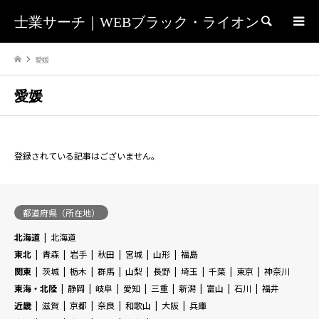
士業サーチ｜WEBブラック・ライオン
検索
愛媛
愛媛
登録されている記事はございません。
都道府県（所在地）
北海道
北海道
東北
青森
岩手
秋田
宮城
山形
福島
関東
茨城
栃木
群馬
山梨
長野
埼玉
千葉
東京
神奈川
東海・北陸
静岡
岐阜
愛知
三重
新潟
富山
石川
福井
近畿
滋賀
京都
奈良
和歌山
大阪
兵庫