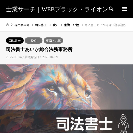
士業サーチ｜WEBブラック・ライオン
検索
専門家紹介
司法書士
愛知
東海・北陸
司法書士あいか総合法務事務所
司法書士
愛知
東海・北陸
司法書士あいか総合法務事務所
2025.03.24 / 最終更新日：2025.04.09