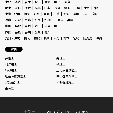
東北
青森
岩手
秋田
宮城
山形
福島
関東
茨城
栃木
群馬
山梨
長野
埼玉
千葉
東京
神奈川
東海・北陸
静岡
岐阜
愛知
三重
新潟
富山
石川
福井
近畿
滋賀
京都
奈良
和歌山
大阪
兵庫
中国
鳥取
島根
岡山
広島
山口
四国
徳島
香川
愛媛
高知
九州・沖縄
福岡
佐賀
長崎
大分
熊本
宮崎
鹿児島
沖縄
資格
弁護士
弁理士
司法書士
税理士
行政書士
土地家屋調査士
社会保険労務士
中小企業診断士
公認会計士
不動産鑑定士
未分類
士業サーチ｜WEBブラック・ライオン