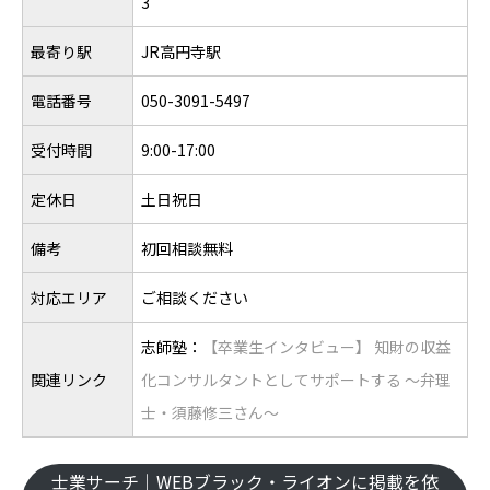
3
最寄り駅
JR高円寺駅
電話番号
050-3091-5497
受付時間
9:00-17:00
定休日
土日祝日
備考
初回相談無料
対応エリア
ご相談ください
志師塾：
【卒業生インタビュー】 知財の収益
関連リンク
化コンサルタントとしてサポートする 〜弁理
士・須藤修三さん～
士業サーチ｜WEBブラック・ライオンに掲載を依