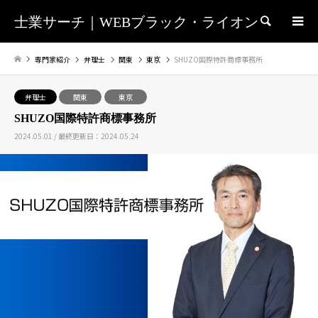
士業サーチ｜WEBブラック・ライオン
検索
専門家紹介
弁理士
関東
東京
SHUZO国際特許商標事務所
弁理士
関東
東京
SHUZO国際特許商標事務所
2024.05.01 / 最終更新日：2024.05.24